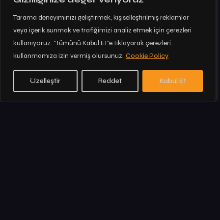
Tarama deneyiminizi geliştirmek, kişiselleştirilmiş reklamlar
veya içerik sunmak ve trafiğimizi analiz etmek için çerezleri
kullanıyoruz. "Tümünü Kabul Et"e tıklayarak çerezleri
RESERVATION
kullanmamıza izin vermiş olursunuz.
Cookie Policy
Özelleştir
Reddet
Kabul Et
Cookie Policy
Clarification Text
GDPR
© Copyright ©2025